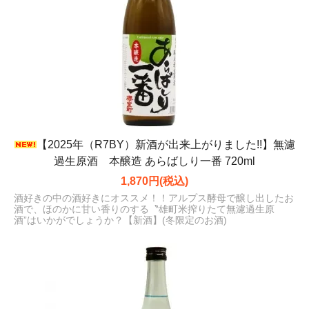
【2025年（R7BY）新酒が出来上がりました!!】無濾
過生原酒 本醸造 あらばしり一番 720ml
1,870円(税込)
酒好きの中の酒好きにオススメ！！アルプス酵母で醸し出したお
酒で、ほのかに甘い香りのする〝雄町米搾りたて無濾過生原
酒”はいかがでしょうか？【新酒】(冬限定のお酒)