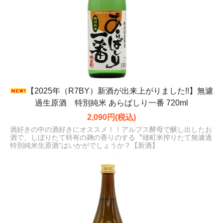
【2025年（R7BY）新酒が出来上がりました!!】無濾
過生原酒 特別純米 あらばしり一番 720ml
2,090円(税込)
酒好きの中の酒好きにオススメ！！アルプス酵母で醸し出したお
酒で、しぼりたて特有の麹の香りのする〝雄町米搾りたて無濾過
特別純米生原酒”はいかがでしょうか？【新酒】