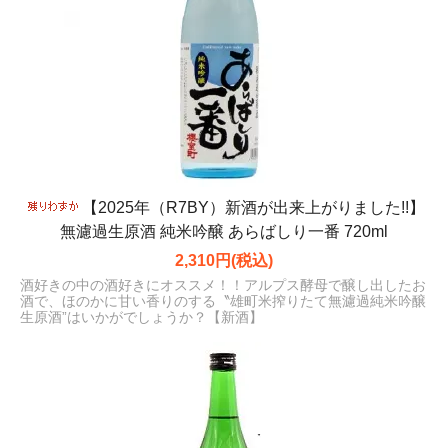
【2025年（R7BY）新酒が出来上がりました!!】
無濾過生原酒 純米吟醸 あらばしり一番 720ml
2,310円(税込)
酒好きの中の酒好きにオススメ！！アルプス酵母で醸し出したお
酒で、ほのかに甘い香りのする〝雄町米搾りたて無濾過純米吟醸
生原酒”はいかがでしょうか？【新酒】